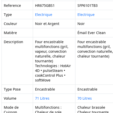
Reference
HR675GBS1
SFP6101TB3
Type
Electrique
Electrique
Couleur
Noir et Argent
Noir
Matière
Émail Ever Clean
Description
Four encastrable
Four encastrable
multifonctions (gril,
multifonctions (gril,
vapeur, convection
convection naturelle,
naturelle, chaleur
chaleur tournante)
tournante)
Technologies : HotAir
4D • pulseSteam •
cookControl Plus •
softMove
Type Pose
Encastrable
Encastrable
Volume
71 Litres
70 Litres
Mode de
Multifonctions :
Chaleur brassée
Cuisson
Chaleur de sole
Chaleur tournante