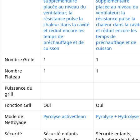
supplémentaire
supplémentaire
placée au niveau du
placée au niveau du
ventilateur; la
ventilateur; la
résistance pulse la
résistance pulse la
chaleur dans la cavité
chaleur dans la cavit
et réduit encore les
et réduit encore les
temps de
temps de
préchauffage et de
préchauffage et de
cuisson
cuisson
Nombre Grille
1
1
Nombre
1
1
Plateau
Puissance du
grill
Fonction Gril
Oui
Oui
Mode de
Pyrolyse activeClean
Pyrolyse + Hydrolyse
Nettoyage
Sécurité
Sécurité enfants
Sécurité enfants,
(blocage des
Indicateur de chaleu