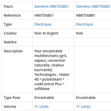
Fours
Siemens HR675GBS1
Siemens HB875G8B1
Reference
HR675GBS1
HB875G8B1
Type
Electrique
Electrique
Couleur
Noir et Argent
Noir
Matière
Description
Four encastrable
multifonctions (gril,
vapeur, convection
naturelle, chaleur
tournante)
Technologies : HotAir
4D • pulseSteam •
cookControl Plus •
softMove
Type Pose
Encastrable
Encastrable
Volume
71 Litres
71 Litres