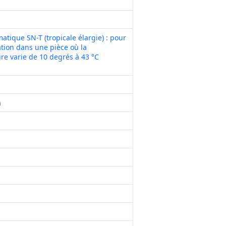
matique SN-T (tropicale élargie) : pour
ation dans une pièce où la
re varie de 10 degrés à 43 °C
h
a