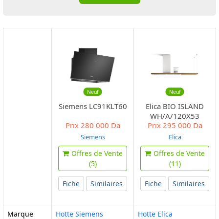
Neuf
Neuf
Siemens LC91KLT60
Elica BIO ISLAND
WH/A/120X53
Prix
280 000 Da
Prix
295 000 Da
ROVERE
Siemens
Elica
Offres de Vente
Offres de Vente
(5)
(11)
Fiche
Similaires
Fiche
Similaires
Marque
Hotte Siemens
Hotte Elica