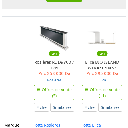
Neuf
Neuf
Rosières RDD9800 /
Elica BIO ISLAND
1PN
WH/A/120X53
Prix
258 000 Da
Prix
295 000 Da
ROVERE
Rosières
Elica
Offres de Vente
Offres de Vente
(5)
(11)
Fiche
Similaires
Fiche
Similaires
Marque
Hotte Rosières
Hotte Elica