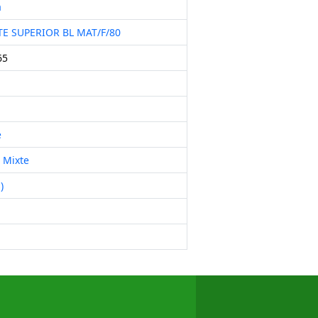
a
TE SUPERIOR BL MAT/F/80
65
e
 Mixte
)