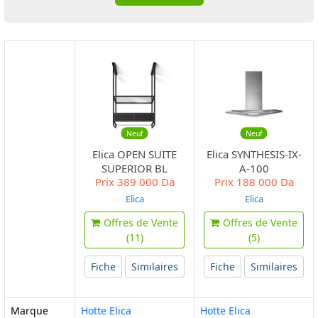
Neuf
Neuf
Elica OPEN SUITE
Elica SYNTHESIS-IX-
SUPERIOR BL
A-100
Prix
389 000 Da
Prix
188 000 Da
MAT/F/80
Elica
Elica
Offres de Vente
Offres de Vente
(11)
(5)
Fiche
Similaires
Fiche
Similaires
Marque
Hotte Elica
Hotte Elica