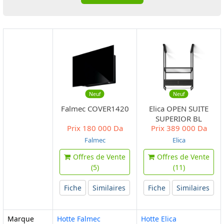
Neuf
Neuf
Falmec COVER1420
Elica OPEN SUITE
SUPERIOR BL
Prix
180 000 Da
Prix
389 000 Da
MAT/F/80
Falmec
Elica
Offres de Vente
Offres de Vente
(5)
(11)
Fiche
Similaires
Fiche
Similaires
Marque
Hotte Falmec
Hotte Elica