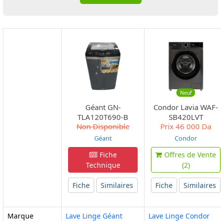
Neuf
Géant GN-
Condor Lavia WAF-
TLA120T690-B
SB420LVT
Non Disponible
Prix
46 000 Da
Géant
Condor
Fiche
Offres de Vente
Technique
(2)
Fiche
Similaires
Fiche
Similaires
Marque
Lave Linge Géant
Lave Linge Condor