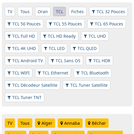
TV
Tous
Oran
TCL
Fiches
TCL 32 Pouces
TCL 50 Pouces
TCL 55 Pouces
TCL 65 Pouces
TCL Full HD
TCL HD Ready
TCL UHD
TCL 4K UHD
TCL LED
TCL QLED
TCL Android TV
TCL Sans OS
TCL HDR
TCL WIFI
TCL Ethernet
TCL Bluetooth
TCL Décodeur Satellite
TCL Tuner Satellite
TCL Tuner TNT
TV
Tous
Alger
Annaba
Béchar