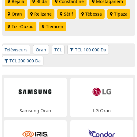
Bejaia
Blida
Constantine
Mostaganem
Oran
Relizane
Sétif
Tébessa
Tipaza
Tizi-Ouzou
Tlemcen
Téléviseurs
Oran
TCL
TCL 100 000 Da
TCL 200 000 Da
Samsung Oran
LG Oran