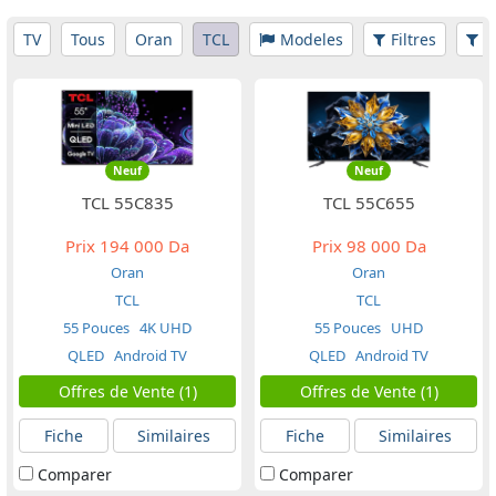
TV
Tous
Oran
TCL
Modeles
Filtres
P
Neuf
Neuf
TCL 55C835
TCL 55C655
Prix
194 000 Da
Prix
98 000 Da
Oran
Oran
TCL
TCL
55 Pouces
4K UHD
55 Pouces
UHD
QLED
Android TV
QLED
Android TV
Offres de Vente (1)
Offres de Vente (1)
Fiche
Similaires
Fiche
Similaires
Comparer
Comparer