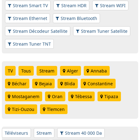
Stream Smart TV
Stream HDR
Stream WIFI
Stream Ethernet
Stream Bluetooth
Stream Décodeur Satellite
Stream Tuner Satellite
Stream Tuner TNT
TV
Tous
Stream
Alger
Annaba
Béchar
Bejaia
Blida
Constantine
Mostaganem
Oran
Tébessa
Tipaza
Tizi-Ouzou
Tlemcen
Téléviseurs
Stream
Stream 40 000 Da