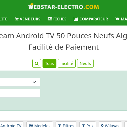
LITE
VENDEURS
FICHES
COMPARATEUR
MA
ream Android TV 50 Pouces Neufs Alg
Facilité de Paiement
Tous
facilité
Neufs
 Android TV
Modeles
Filtres
Prix
Wilayas