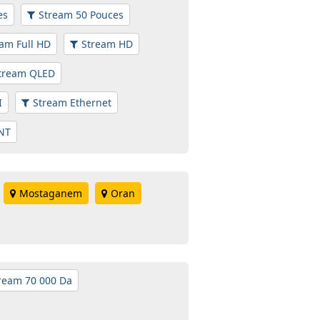
es
Stream 50 Pouces
am Full HD
Stream HD
tream QLED
I
Stream Ethernet
NT
Mostaganem
Oran
ream 70 000 Da