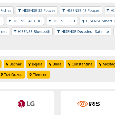
Fiches
HISENSE 32 Pouces
HISENSE 43 Pouces
HI
D
HISENSE 4K UHD
HISENSE LED
HISENSE Smart 
rnet
HISENSE Bluetooth
HISENSE Décodeur Satellite
Béchar
Bejaia
Blida
Constantine
Mosta
Tizi-Ouzou
Tlemcen