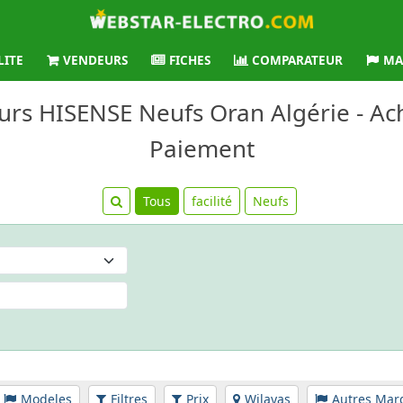
LITE
VENDEURS
FICHES
COMPARATEUR
MA
eurs HISENSE Neufs Oran Algérie - Ach
Paiement
Tous
facilité
Neufs
Modeles
Filtres
Prix
Wilayas
Autres Mar