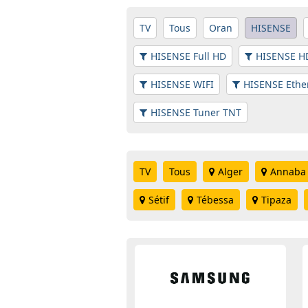
TV
Tous
Oran
HISENSE
HISENSE Full HD
HISENSE H
HISENSE WIFI
HISENSE Ethe
HISENSE Tuner TNT
TV
Tous
Alger
Annaba
Sétif
Tébessa
Tipaza