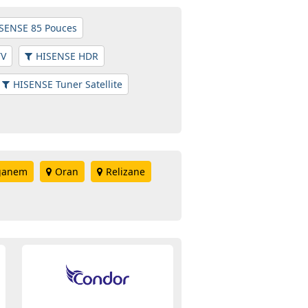
SENSE 85 Pouces
TV
HISENSE HDR
HISENSE Tuner Satellite
ganem
Oran
Relizane