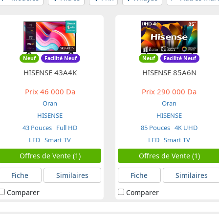
Neuf
Facilité Neuf
Neuf
Facilité Neuf
HISENSE 43A4K
HISENSE 85A6N
Prix
46 000 Da
Prix
290 000 Da
Oran
Oran
HISENSE
HISENSE
43 Pouces
Full HD
85 Pouces
4K UHD
LED
Smart TV
LED
Smart TV
Offres de Vente (1)
Offres de Vente (1)
Fiche
Similaires
Fiche
Similaires
Comparer
Comparer