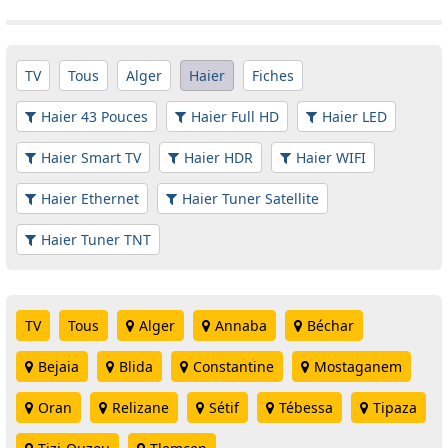
TV
Tous
Alger
Haier
Fiches
Haier 43 Pouces
Haier Full HD
Haier LED
Haier Smart TV
Haier HDR
Haier WIFI
Haier Ethernet
Haier Tuner Satellite
Haier Tuner TNT
TV
Tous
Alger
Annaba
Béchar
Bejaia
Blida
Constantine
Mostaganem
Oran
Relizane
Sétif
Tébessa
Tipaza