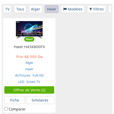
TV
Tous
Alger
Haier
Modeles
Filtres
Neuf
Haier H43K800FX
Prix
48 000 Da
Alger
Haier
43 Pouces
Full HD
LED
Smart TV
Offres de Vente (2)
Fiche
Similaires
Comparer