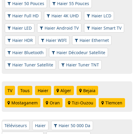
Haier 50 Pouces
Haier 55 Pouces
Haier Full HD
Haier 4K UHD
Haier LCD
Haier LED
Haier Android TV
Haier Smart TV
Haier HDR
Haier WIFI
Haier Ethernet
Haier Bluetooth
Haier Décodeur Satellite
Haier Tuner Satellite
Haier Tuner TNT
TV
Tous
Haier
Alger
Bejaia
Mostaganem
Oran
Tizi-Ouzou
Tlemcen
Téléviseurs
Haier
Haier 50 000 Da