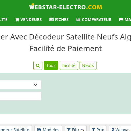
LITE
VENDEURS
FICHES
COMPARATEUR
MA
ier Avec Décodeur Satellite Neufs Alg
Facilité de Paiement
Tous
facilité
Neufs
odeur Satellite
Modeles
Filtres
Prix
Wilayas