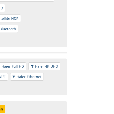
ED
tellite HDR
 Bluetooth
Haier Full HD
Haier 4K UHD
WIFI
Haier Ethernet
en