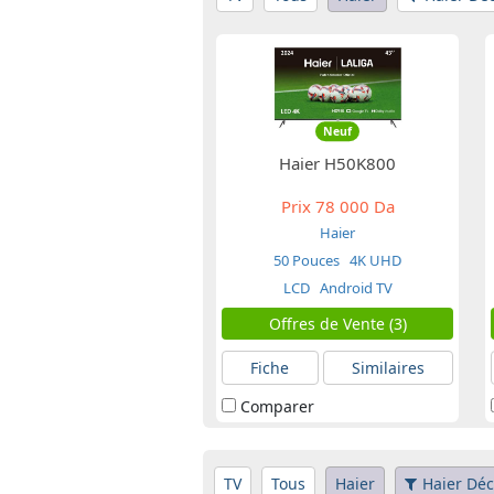
Neuf
Haier H50K800
Prix
78 000 Da
Haier
50 Pouces
4K UHD
LCD
Android TV
Offres de Vente (3)
Fiche
Similaires
Comparer
TV
Tous
Haier
Haier Déc