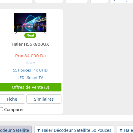
Neuf
Haier H55K800UX
Prix
84 000 Da
Haier
55 Pouces
4K UHD
LED
Smart TV
Offres de Vente (3)
Fiche
Similaires
Comparer
odeur Satellite
Haier Décodeur Satellite 50 Pouces
Haie