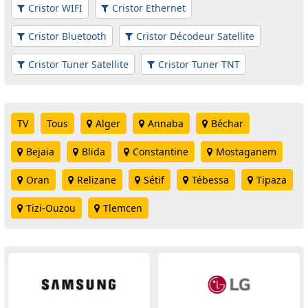
Cristor WIFI
Cristor Ethernet
Cristor Bluetooth
Cristor Décodeur Satellite
Cristor Tuner Satellite
Cristor Tuner TNT
TV
Tous
Alger
Annaba
Béchar
Bejaia
Blida
Constantine
Mostaganem
Oran
Relizane
Sétif
Tébessa
Tipaza
Tizi-Ouzou
Tlemcen