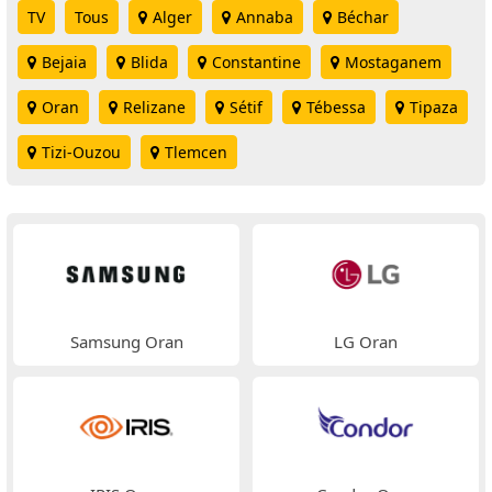
TV
Tous
Alger
Annaba
Béchar
Bejaia
Blida
Constantine
Mostaganem
Oran
Relizane
Sétif
Tébessa
Tipaza
Tizi-Ouzou
Tlemcen
Samsung Oran
LG Oran