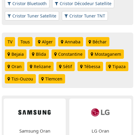
Cristor Bluetooth
Cristor Décodeur Satellite
Cristor Tuner Satellite
Cristor Tuner TNT
TV
Tous
Alger
Annaba
Béchar
Bejaia
Blida
Constantine
Mostaganem
Oran
Relizane
Sétif
Tébessa
Tipaza
Tizi-Ouzou
Tlemcen
Samsung Oran
LG Oran