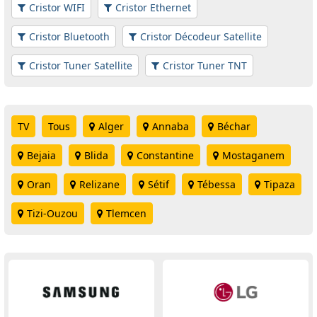
Cristor WIFI
Cristor Ethernet
Cristor Bluetooth
Cristor Décodeur Satellite
Cristor Tuner Satellite
Cristor Tuner TNT
TV
Tous
Alger
Annaba
Béchar
Bejaia
Blida
Constantine
Mostaganem
Oran
Relizane
Sétif
Tébessa
Tipaza
Tizi-Ouzou
Tlemcen