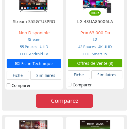
Neuf
Stream S55GTUSPRO
LG 43UA85006LA
Non Disponible
Prix
63 000 Da
Stream
LG
55 Pouces
UHD
43 Pouces
4K UHD
LED
Android TV
LED
Smart TV
Offres de Vente (8)
Fiche Technique
Fiche
Similaires
Fiche
Similaires
Comparer
Comparer
Comparez