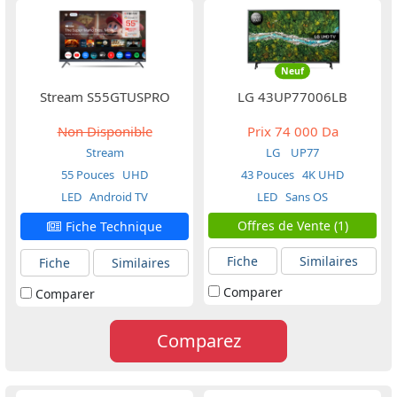
Neuf
Stream S55GTUSPRO
LG 43UP77006LB
Non Disponible
Prix
74 000 Da
Stream
LG
UP77
55 Pouces
UHD
43 Pouces
4K UHD
LED
Android TV
LED
Sans OS
Offres de Vente (1)
Fiche Technique
Fiche
Similaires
Fiche
Similaires
Comparer
Comparer
Comparez