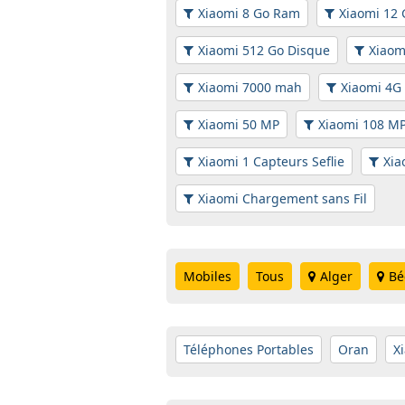
Xiaomi 8 Go Ram
Xiaomi 12
Xiaomi 512 Go Disque
Xiaom
Xiaomi 7000 mah
Xiaomi 4G
Xiaomi 50 MP
Xiaomi 108 M
Xiaomi 1 Capteurs Seflie
Xia
Xiaomi Chargement sans Fil
Mobiles
Tous
Alger
Bé
Téléphones Portables
Oran
X