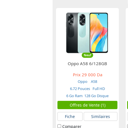
Neuf
Oppo A58 6/128GB
Prix
29 000 Da
Oppo
A58
6.72 Pouces
Full HD
6 Go Ram
128 Go Disque
Offres de Vente (1)
Fiche
Similaires
Comparer