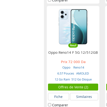
Comparer
Neuf
Oppo Reno14 F 5G 12/512GB
Prix
72 000 Da
Oppo
Reno14
6.57 Pouces
AMOLED
12 Go Ram
512 Go Disque
Offres de Vente (2)
Fiche
Similaires
Comparer