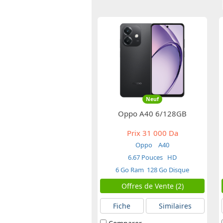
Neuf
Oppo A40 6/128GB
Prix
31 000 Da
Oppo
A40
6.67 Pouces
HD
6 Go Ram
128 Go Disque
Offres de Vente (2)
Fiche
Similaires