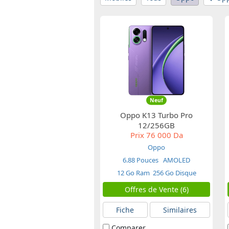
Neuf
Oppo K13 Turbo Pro
12/256GB
Prix
76 000 Da
Oppo
6.88 Pouces
AMOLED
12 Go Ram
256 Go Disque
Offres de Vente (6)
Fiche
Similaires
Comparer