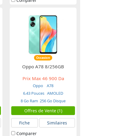
Comparer
Occasion
Oppo A78 8/256GB
Prix Max
46 900 Da
Oppo
A78
6.43 Pouces
AMOLED
8 Go Ram
256 Go Disque
Offres de Vente (1)
Fiche
Similaires
Comparer