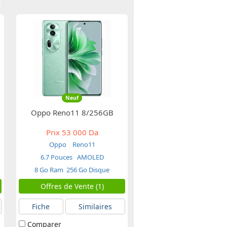
Neuf
Oppo Reno11 8/256GB
Prix
53 000 Da
Oppo
Reno11
6.7 Pouces
AMOLED
8 Go Ram
256 Go Disque
Offres de Vente (1)
Fiche
Similaires
Comparer