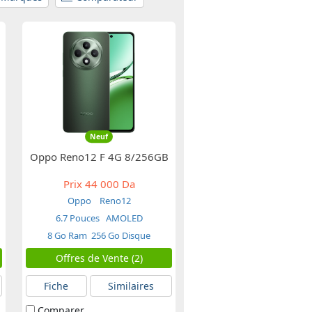
Neuf
Oppo Reno12 F 4G 8/256GB
Prix
44 000 Da
Oppo
Reno12
6.7 Pouces
AMOLED
8 Go Ram
256 Go Disque
Offres de Vente (2)
Fiche
Similaires
Comparer