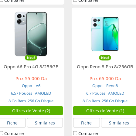
Comparer
Comparer
Neuf
Neuf
Oppo A6 Pro 4G 8/256GB
Oppo Reno 8 Pro 8/256GB
Prix
55 000 Da
Prix
65 000 Da
Oppo
A6
Oppo
Reno8
6.57 Pouces
AMOLED
6.7 Pouces
AMOLED
8 Go Ram
256 Go Disque
8 Go Ram
256 Go Disque
Offres de Vente (2)
Offres de Vente (1)
Fiche
Similaires
Fiche
Similaires
Comparer
Comparer