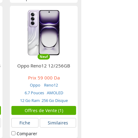
Neuf
B
Oppo Reno12 12/256GB
Prix
59 000 Da
Oppo
Reno12
6.7 Pouces
AMOLED
12 Go Ram
256 Go Disque
Offres de Vente (1)
Fiche
Similaires
Comparer