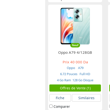
Neuf
Oppo A79 4/128GB
Prix
40 000 Da
Oppo
A79
6.72 Pouces
Full HD
4 Go Ram
128 Go Disque
Offres de Vente (1)
Fiche
Similaires
Comparer