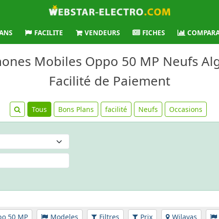
ANS
FACILITE
VENDEURS
FICHES
COMPARA
phones Mobiles Oppo 50 MP Neufs Algé
Facilité de Paiement
Tous
Bons Plans
facilité
Neufs
Occasions
o 50 MP
Modeles
Filtres
Prix
Wilayas