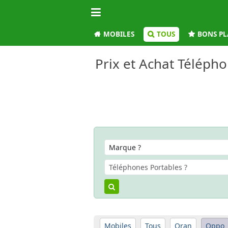
MOBILES
TOUS
BONS PL
Prix et Achat Téléph
Mobiles
Tous
Oran
Oppo