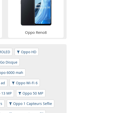
Oppo Reno8
MOLED
Oppo HD
Go Disque
ppo 6000 mah
1ad
Oppo Wi-Fi 6
 13 MP
Oppo 50 MP
rs
Oppo 1 Capteurs Seflie