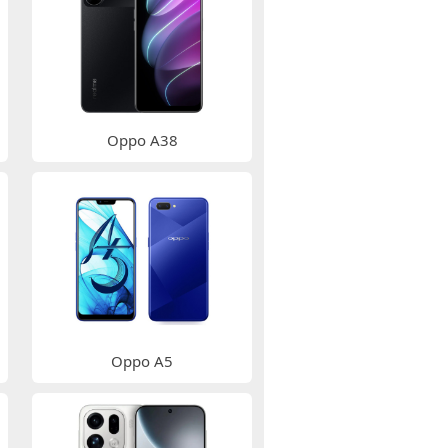
Oppo A38
Oppo A5