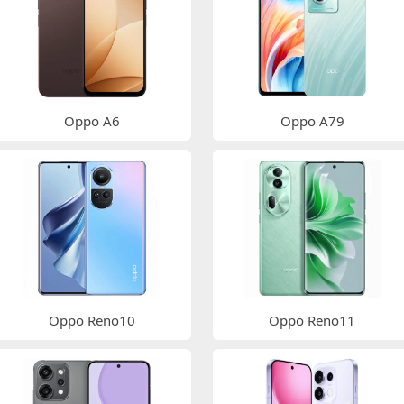
Oppo A6
Oppo A79
Oppo Reno10
Oppo Reno11