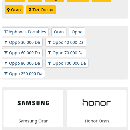
Oran
Tizi-Ouzou
Téléphones Portables
Oran
Oppo
Oppo 30 000 Da
Oppo 40 000 Da
Oppo 60 000 Da
Oppo 70 000 Da
Oppo 80 000 Da
Oppo 100 000 Da
Oppo 250 000 Da
Samsung Oran
Honor Oran