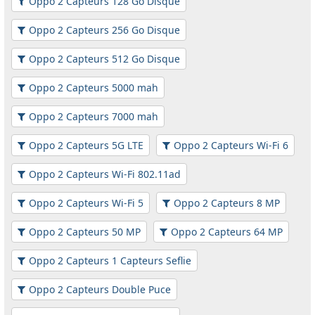
Oppo 2 Capteurs 128 Go Disque
Oppo 2 Capteurs 256 Go Disque
Oppo 2 Capteurs 512 Go Disque
Oppo 2 Capteurs 5000 mah
Oppo 2 Capteurs 7000 mah
Oppo 2 Capteurs 5G LTE
Oppo 2 Capteurs Wi-Fi 6
Oppo 2 Capteurs Wi-Fi 802.11ad
Oppo 2 Capteurs Wi-Fi 5
Oppo 2 Capteurs 8 MP
Oppo 2 Capteurs 50 MP
Oppo 2 Capteurs 64 MP
Oppo 2 Capteurs 1 Capteurs Seflie
Oppo 2 Capteurs Double Puce