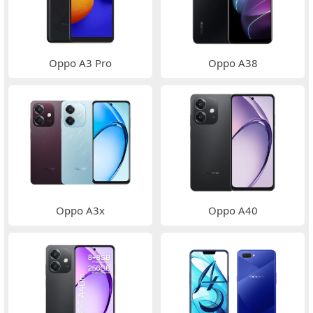
Oppo A3 Pro
Oppo A38
Oppo A3x
Oppo A40