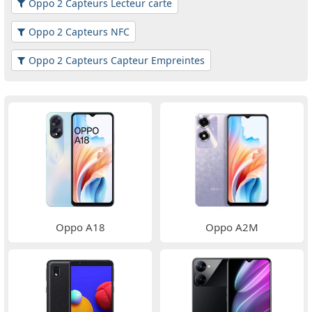
Oppo 2 Capteurs Lecteur carte
Oppo 2 Capteurs NFC
Oppo 2 Capteurs Capteur Empreintes
Oppo A18
Oppo A2M