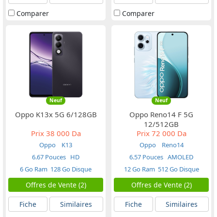
Comparer
Comparer
Neuf
Neuf
Oppo K13x 5G 6/128GB
Oppo Reno14 F 5G
12/512GB
Prix
38 000 Da
Prix
72 000 Da
Oppo
K13
Oppo
Reno14
6.67 Pouces
HD
6.57 Pouces
AMOLED
6 Go Ram
128 Go Disque
12 Go Ram
512 Go Disque
Offres de Vente (2)
Offres de Vente (2)
Fiche
Similaires
Fiche
Similaires