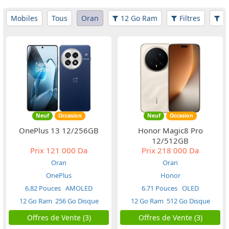
Mobiles
Tous
Oran
12 Go Ram
Filtres
Pr
Neuf
Occasion
Neuf
Occasion
OnePlus 13 12/256GB
Honor Magic8 Pro
12/512GB
Prix
121 000 Da
Prix
218 000 Da
Oran
Oran
OnePlus
Honor
6.82 Pouces
AMOLED
6.71 Pouces
OLED
12 Go Ram
256 Go Disque
12 Go Ram
512 Go Disque
Offres de Vente (3)
Offres de Vente (3)