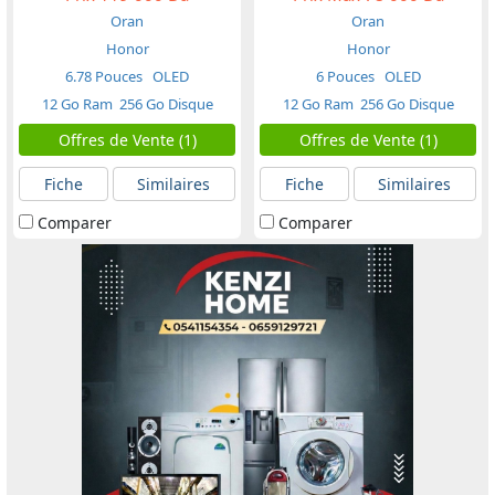
Oran
Oran
Honor
Honor
6.78 Pouces
OLED
6 Pouces
OLED
12 Go Ram
256 Go Disque
12 Go Ram
256 Go Disque
Offres de Vente (1)
Offres de Vente (1)
Fiche
Similaires
Fiche
Similaires
Comparer
Comparer