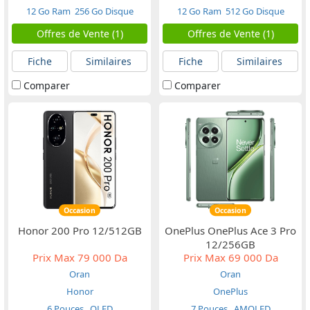
12 Go Ram
256 Go Disque
12 Go Ram
512 Go Disque
Offres de Vente (1)
Offres de Vente (1)
Fiche
Similaires
Fiche
Similaires
Comparer
Comparer
Occasion
Occasion
Honor 200 Pro 12/512GB
OnePlus OnePlus Ace 3 Pro
12/256GB
Prix Max
79 000 Da
Prix Max
69 000 Da
Oran
Oran
Honor
OnePlus
6 Pouces
OLED
7 Pouces
AMOLED