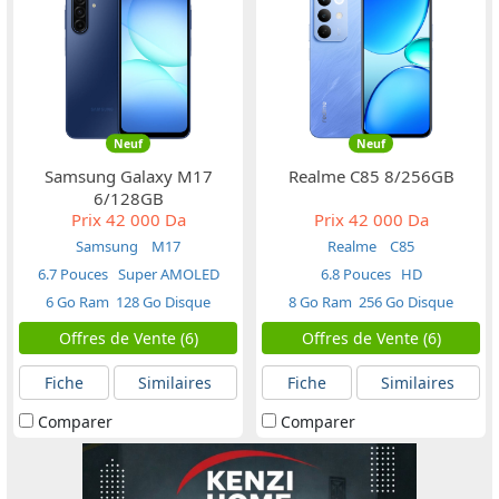
Neuf
Neuf
Samsung Galaxy M17
Realme C85 8/256GB
6/128GB
Prix
42 000 Da
Prix
42 000 Da
Samsung
M17
Realme
C85
6.7 Pouces
Super AMOLED
6.8 Pouces
HD
6 Go Ram
128 Go Disque
8 Go Ram
256 Go Disque
Offres de Vente (6)
Offres de Vente (6)
Fiche
Similaires
Fiche
Similaires
Comparer
Comparer