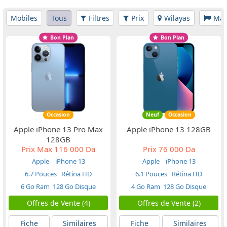
Mobiles
Tous
Filtres
Prix
Wilayas
Mar
Bon Plan
Bon Plan
Occasion
Neuf
Occasion
Apple iPhone 13 Pro Max
Apple iPhone 13 128GB
128GB
Prix Max
116 000 Da
Prix
76 000 Da
Apple
iPhone 13
Apple
iPhone 13
6.7 Pouces
Rétina HD
6.1 Pouces
Rétina HD
6 Go Ram
128 Go Disque
4 Go Ram
128 Go Disque
Offres de Vente (4)
Offres de Vente (2)
Fiche
Similaires
Fiche
Similaires