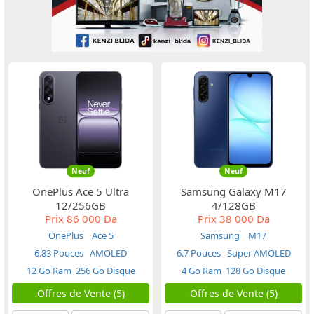
Neuf
Neuf
OnePlus Ace 5 Ultra
Samsung Galaxy M17
12/256GB
4/128GB
Prix
86 000 Da
Prix
38 000 Da
OnePlus
Ace 5
Samsung
M17
6.83 Pouces
AMOLED
6.7 Pouces
Super AMOLED
12 Go Ram
256 Go Disque
4 Go Ram
128 Go Disque
Offres de Vente (5)
Offres de Vente (5)