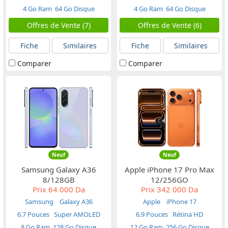
4 Go Ram
64 Go Disque
4 Go Ram
64 Go Disque
Offres de Vente (7)
Offres de Vente (6)
Fiche
Similaires
Fiche
Similaires
Comparer
Comparer
Neuf
Neuf
Samsung Galaxy A36
Apple iPhone 17 Pro Max
8/128GB
12/256GO
Prix
64 000 Da
Prix
342 000 Da
Samsung
Galaxy A36
Apple
iPhone 17
6.7 Pouces
Super AMOLED
6.9 Pouces
Rétina HD
8 Go Ram
128 Go Disque
12 Go Ram
256 Go Disque