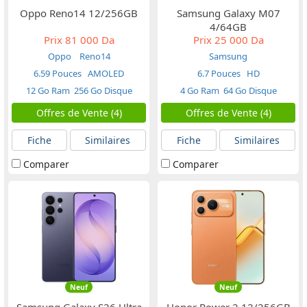
Oppo Reno14 12/256GB
Samsung Galaxy M07
4/64GB
Prix
81 000 Da
Prix
25 000 Da
Oppo
Reno14
Samsung
6.59 Pouces
AMOLED
6.7 Pouces
HD
12 Go Ram
256 Go Disque
4 Go Ram
64 Go Disque
Offres de Vente (4)
Offres de Vente (4)
Fiche
Similaires
Fiche
Similaires
Comparer
Comparer
Neuf
Neuf
Samsung Galaxy S26 Ultra
Honor Power 2 12/256GB