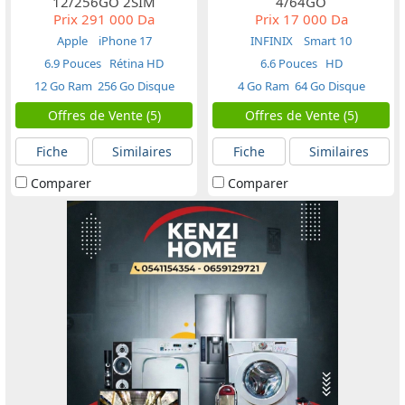
12/256GO 2SIM
4/64GO
Prix
291 000 Da
Prix
17 000 Da
Apple
iPhone 17
INFINIX
Smart 10
6.9 Pouces
Rétina HD
6.6 Pouces
HD
12 Go Ram
256 Go Disque
4 Go Ram
64 Go Disque
Offres de Vente (5)
Offres de Vente (5)
Fiche
Similaires
Fiche
Similaires
Comparer
Comparer