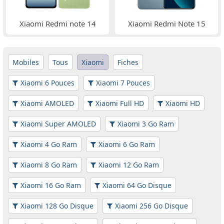
Xiaomi Redmi note 14
Xiaomi Redmi Note 15
Mobiles
Tous
Xiaomi
Fiches
Xiaomi 6 Pouces
Xiaomi 7 Pouces
Xiaomi AMOLED
Xiaomi Full HD
Xiaomi HD
Xiaomi Super AMOLED
Xiaomi 3 Go Ram
Xiaomi 4 Go Ram
Xiaomi 6 Go Ram
Xiaomi 8 Go Ram
Xiaomi 12 Go Ram
Xiaomi 16 Go Ram
Xiaomi 64 Go Disque
Xiaomi 128 Go Disque
Xiaomi 256 Go Disque