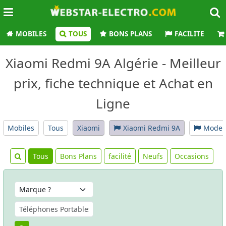
MOBILES
TOUS
BONS PLANS
FACILITE
Xiaomi Redmi 9A Algérie - Meilleur
prix, fiche technique et Achat en
Ligne
Mobiles
Tous
Xiaomi
Xiaomi Redmi 9A
Model
Tous
Bons Plans
facilité
Neufs
Occasions