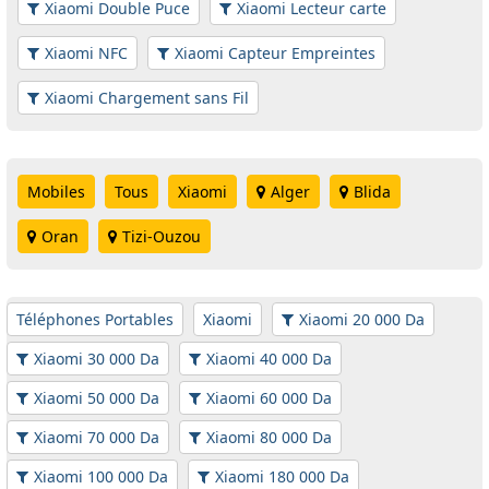
Xiaomi Double Puce
Xiaomi Lecteur carte
Xiaomi NFC
Xiaomi Capteur Empreintes
Xiaomi Chargement sans Fil
Mobiles
Tous
Xiaomi
Alger
Blida
Oran
Tizi-Ouzou
Téléphones Portables
Xiaomi
Xiaomi 20 000 Da
Xiaomi 30 000 Da
Xiaomi 40 000 Da
Xiaomi 50 000 Da
Xiaomi 60 000 Da
Xiaomi 70 000 Da
Xiaomi 80 000 Da
Xiaomi 100 000 Da
Xiaomi 180 000 Da