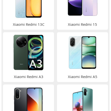
Xiaomi Redmi 13C
Xiaomi Redmi 15
Xiaomi Redmi A3
Xiaomi Redmi A5