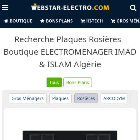
BOUTIQUE
BONS PLANS
HI-TECH
GROS MÉN
Recherche Plaques Rosières -
Boutique ELECTROMENAGER IMAD
& ISLAM Algérie
Tous
Bons Plans
Gros Ménagers
Plaques
Rosières
ARCODYM
Ari