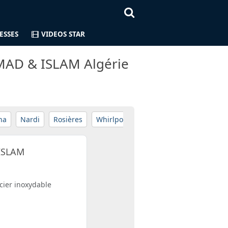
ESSES
VIDEOS STAR
MAD & ISLAM Algérie
na
Nardi
Rosières
Whirlpool
Prix Descendant
ISLAM
cier inoxydable