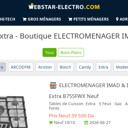
HI-TECH
GROS MÉNAGERS
PETITS MÉNAGERS
ADR
Extra - Boutique ELECTROMENAGER I
Tous
Bons Plans
ra
ARCODYM
Ariston
Bosch
Candy
Extra
Mode
ELECTROMENAGER IMAD & 
Extra B755FWX Neuf
Tables de Cuisson Extra 5 Feux Gaz A
Fonte
Prix Neuf 39 500 Da
Neuf
10/10
2026-06-27