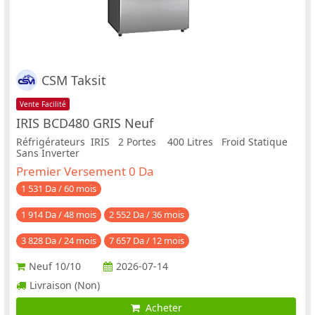
CSM Taksit
Vente Facilité
IRIS BCD480 GRIS Neuf
Réfrigérateurs IRIS 2 Portes 400 Litres Froid Statique
Sans Inverter
Premier Versement 0 Da
1 531 Da / 60 mois
1 914 Da / 48 mois
2 552 Da / 36 mois
3 828 Da / 24 mois
7 657 Da / 12 mois
Neuf
10/10
2026-07-14
Livraison (Non)
Acheter