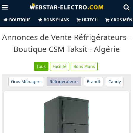
BOUTIQUE
BONS PLANS
HI-TECH
GROS MÉN
Annonces de Vente Réfrigérateurs -
Boutique CSM Taksit - Algérie
Tous
Facilité
Bons Plans
Gros Ménagers
Réfrigérateurs
Brandt
Candy
C