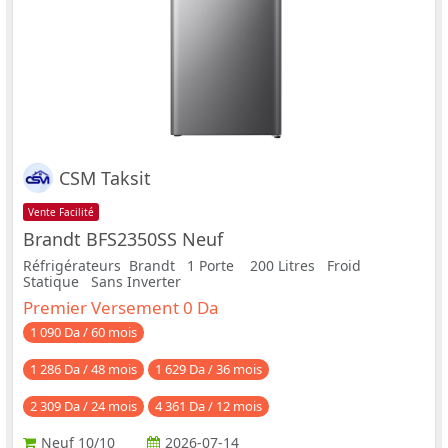
CSM Taksit
Vente Facilité
Brandt BFS2350SS Neuf
Réfrigérateurs Brandt 1 Porte 200 Litres Froid
Statique Sans Inverter
Premier Versement 0 Da
1 090 Da / 60 mois
1 286 Da / 48 mois
1 629 Da / 36 mois
2 309 Da / 24 mois
4 361 Da / 12 mois
Neuf
10/10
2026-07-14