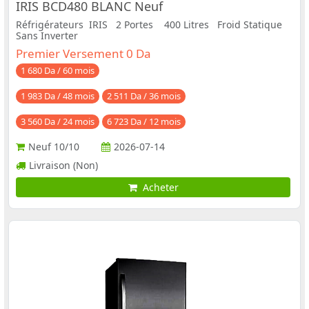
IRIS BCD480 BLANC Neuf
Réfrigérateurs IRIS 2 Portes 400 Litres Froid Statique
Sans Inverter
Premier Versement 0 Da
1 680 Da / 60 mois
1 983 Da / 48 mois
2 511 Da / 36 mois
3 560 Da / 24 mois
6 723 Da / 12 mois
Neuf
10/10
2026-07-14
Livraison (Non)
Acheter