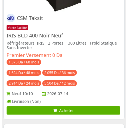
CSM Taksit
Vente Facilité
IRIS BCD 400 Noir Neuf
Réfrigérateurs IRIS 2 Portes 300 Litres Froid Statique
Sans Inverter
Premier Versement 0 Da
1 375 Da / 60 mois
1 624 Da / 48 mois
2 055 Da / 36 mois
2 914 Da / 24 mois
5 504 Da / 12 mois
Neuf
10/10
2026-07-14
Livraison (Non)
Acheter