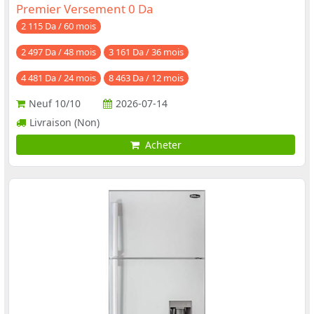
Premier Versement 0 Da
2 115 Da / 60 mois
2 497 Da / 48 mois
3 161 Da / 36 mois
4 481 Da / 24 mois
8 463 Da / 12 mois
Neuf
10/10
2026-07-14
Livraison (Non)
Acheter