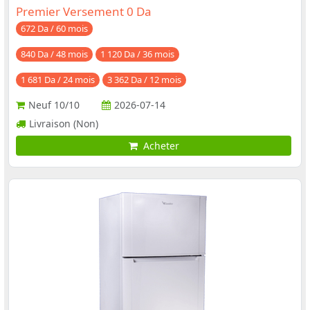
Premier Versement 0 Da
672 Da / 60 mois
840 Da / 48 mois
1 120 Da / 36 mois
1 681 Da / 24 mois
3 362 Da / 12 mois
Neuf
10/10
2026-07-14
Livraison (Non)
Acheter