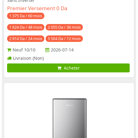
Sans Inverter
Premier Versement 0 Da
1 375 Da / 60 mois
1 624 Da / 48 mois
2 055 Da / 36 mois
2 914 Da / 24 mois
5 504 Da / 12 mois
Neuf
10/10
2026-07-14
Livraison (Non)
Acheter