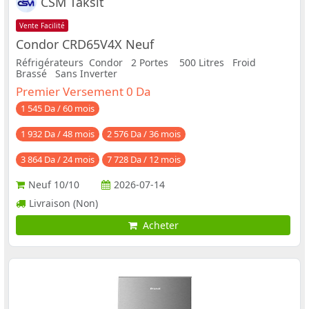
CSM Taksit
Vente Facilité
Condor CRD65V4X Neuf
Réfrigérateurs Condor 2 Portes 500 Litres Froid
Brassé Sans Inverter
Premier Versement 0 Da
1 545 Da / 60 mois
1 932 Da / 48 mois
2 576 Da / 36 mois
3 864 Da / 24 mois
7 728 Da / 12 mois
Neuf
10/10
2026-07-14
Livraison (Non)
Acheter