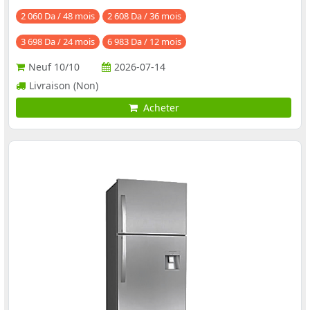
2 060 Da / 48 mois
2 608 Da / 36 mois
3 698 Da / 24 mois
6 983 Da / 12 mois
Neuf
10/10
2026-07-14
Livraison (Non)
Acheter