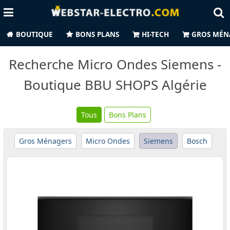
BOUTIQUE
BONS PLANS
HI-TECH
GROS MÉN
Recherche Micro Ondes Siemens -
Boutique BBU SHOPS Algérie
Tous
Bons Plans
Gros Ménagers
Micro Ondes
Siemens
Bosch
HI