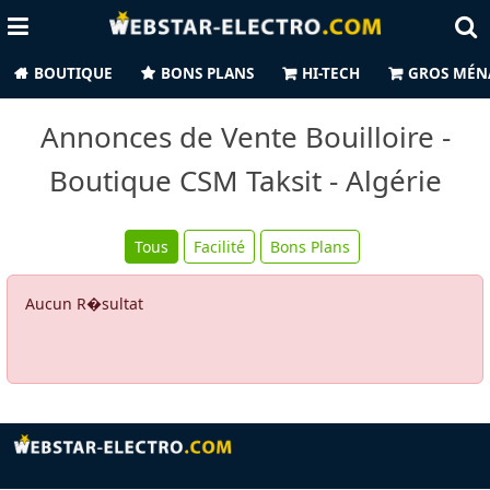
BOUTIQUE
BONS PLANS
HI-TECH
GROS MÉN
Annonces de Vente Bouilloire -
Boutique CSM Taksit - Algérie
Tous
Facilité
Bons Plans
Aucun R�sultat