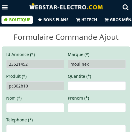
BOUTIQUE
BONS PLANS
HI-TECH
GROS MÉN
Formulaire Commande Ajout
Id Annonce (*)
Marque (*)
Produit (*)
Quantite (*)
Nom (*)
Prenom (*)
Telephone (*)