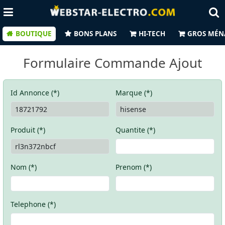
BOUTIQUE
BONS PLANS
HI-TECH
GROS MÉN
Formulaire Commande Ajout
Id Annonce (*)
Marque (*)
Produit (*)
Quantite (*)
Nom (*)
Prenom (*)
Telephone (*)