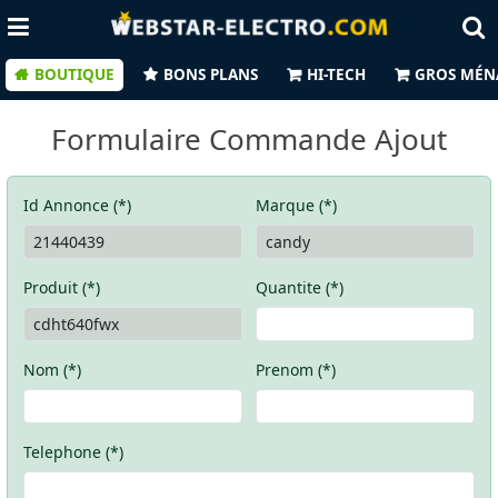
BOUTIQUE
BONS PLANS
HI-TECH
GROS MÉN
Formulaire Commande Ajout
Id Annonce (*)
Marque (*)
Produit (*)
Quantite (*)
Nom (*)
Prenom (*)
Telephone (*)