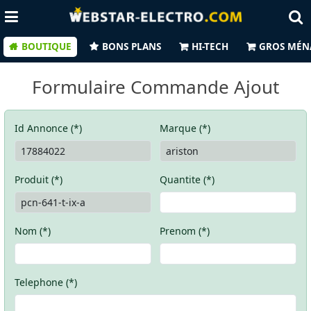
BOUTIQUE
BONS PLANS
HI-TECH
GROS MÉN
Formulaire Commande Ajout
Id Annonce (*)
Marque (*)
Produit (*)
Quantite (*)
Nom (*)
Prenom (*)
Telephone (*)