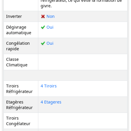
réfrigérateur, ce qui évite la formation de
givre.
Inverter
Non
Dégivrage
Oui
automatique
Congélation
Oui
rapide
Classe
Climatique
Tiroirs
4 Tiroirs
Réfrigérateur
Etagères
4 Etageres
Réfrigérateur
Tiroirs
Congélateur