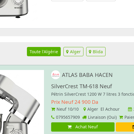
Toute l'Algérie
Alger
Blida
ATLAS BABA HACEN
SilverCrest ‏TM-618 Neuf
Pétrin SilverCrest 1200 W 7 litres 3 foncti
Prix Neuf 24 900 Da
Neuf
10/10
Alger El Achour
0795657909
Livraison (Oui)
Paie
Achat Neuf