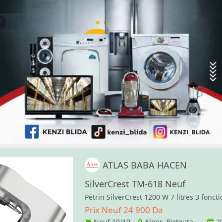
ATLAS BABA HACEN
SilverCrest ‏TM-618 Neuf
Pétrin SilverCrest 1200 W 7 litres 3 foncti
Prix Neuf 24 900 Da
Neuf
10/10
Alger Birtouta
2