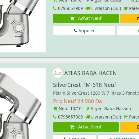
0795657909
Livraison (Oui)
Paie
Achat Neuf
Appeler
ATLAS BABA HACEN
SilverCrest ‏TM-618 Neuf
Pétrin SilverCrest 1200 W 7 litres 3 foncti
Prix Neuf 24 900 Da
Neuf
10/10
Alger Baba Hassen
0795657909
Livraison (Oui)
Paie
Achat Neuf