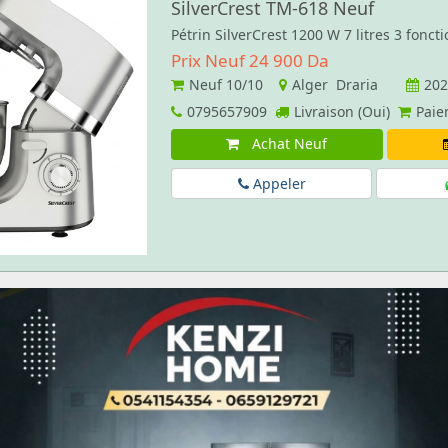
SilverCrest ‏TM-618 Neuf
Pétrin SilverCrest 1200 W 7 litres 3 foncti
Prix Neuf 24 900 Da
Neuf
10/10
Alger Draria
202
0795657909
Livraison (Oui)
Paie
Achat Neuf
Appeler