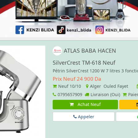
ATLAS BABA HACEN
SilverCrest ‏TM-618 Neuf
Pétrin SilverCrest 1200 W 7 litres 3 foncti
Prix Neuf 24 900 Da
Neuf
10/10
Alger Ouled Fayet
0795657909
Livraison (Oui)
Paie
Achat Neuf
Appeler