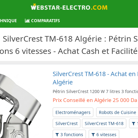
CHNIQUE
COMPARATIFS
 : Pétrin SilverCrest 1200 W 7
tions 6 vitesses - Achat Cash et Facili
SilverCrest ‏TM-618 - Achat en Ligne et Prix en
Algérie
Pétrin SilverCrest 1200 W 7 litres 3 foncti
Prix Conseillé en Algérie 25 000 Da
Electroménagers
Robots de Cuisine
SilverCrest
SilverCrest ‏TM-618
3 fonctions
6 vitesses