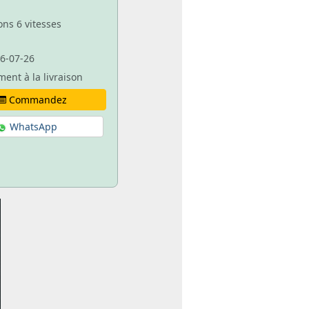
ons 6 vitesses
6-07-26
ment à la livraison
Commandez
WhatsApp