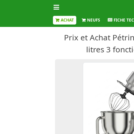
ACHAT
NEUFS
FICHE TE
Prix et Achat Pétrin SilverCrest ‏TM-618 Algérie
litres 3 fonc