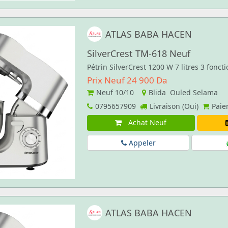
ATLAS BABA HACEN
SilverCrest ‏TM-618 Neuf
Pétrin SilverCrest 1200 W 7 litres 3 foncti
Prix Neuf 24 900 Da
Neuf
10/10
Blida Ouled Selama
0795657909
Livraison (Oui)
Paie
Achat Neuf
Appeler
ATLAS BABA HACEN