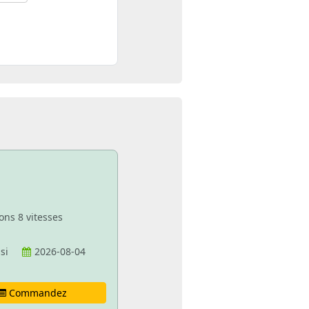
ons 8 vitesses
ssi
2026-08-04
Commandez