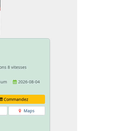
ons 8 vitesses
nium
2026-08-04
Commandez
Maps