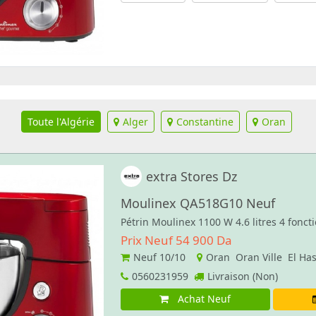
Toute l'Algérie
Alger
Constantine
Oran
extra Stores Dz
Moulinex QA518G10 Neuf
Pétrin Moulinex 1100 W 4.6 litres 4 foncti
Prix Neuf 54 900 Da
Neuf
10/10
Oran Oran Ville El Ha
0560231959
Livraison (Non)
Achat Neuf