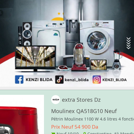
extra Stores Dz
Moulinex QA518G10 Neuf
Pétrin Moulinex 1100 W 4.6 litres 4 foncti
Prix Neuf 54 900 Da
Neuf
10/10
Constantine Ali Mendje