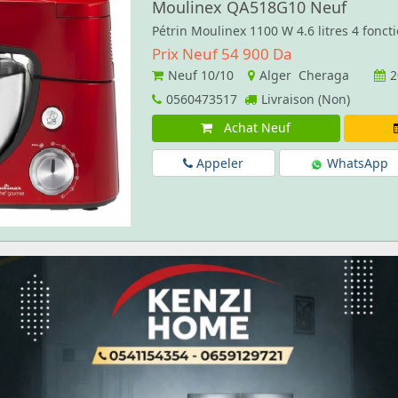
Moulinex QA518G10 Neuf
Pétrin Moulinex 1100 W 4.6 litres 4 foncti
Prix Neuf 54 900 Da
Neuf
10/10
Alger Cheraga
2
0560473517
Livraison (Non)
Achat Neuf
Appeler
WhatsApp