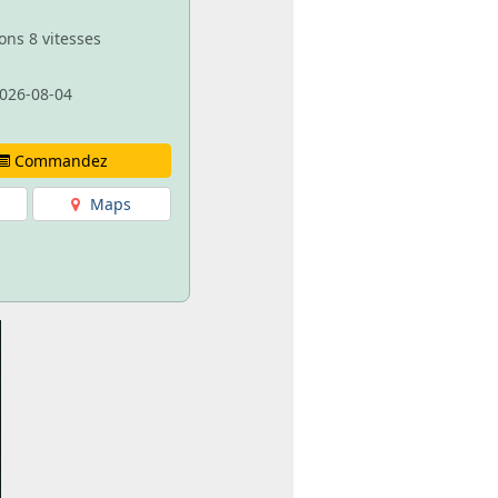
ons 8 vitesses
026-08-04
Commandez
Maps