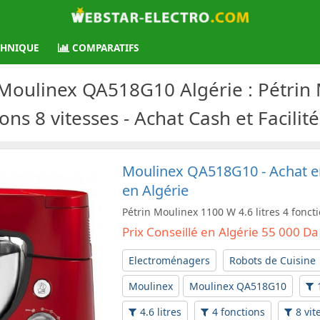
CHNIQUE
COMPARATIFS
n Moulinex QA518G10 Algérie : Pétrin
tions 8 vitesses - Achat Cash et Facili
Moulinex QA518G10 - Achat en
en Algérie
Pétrin Moulinex 1100 W 4.6 litres 4 foncti
Prix Conseillé en Algérie 55 000 Da
Electroménagers
Robots de Cuisine
Moulinex
Moulinex QA518G10
4.6 litres
4 fonctions
8 vit