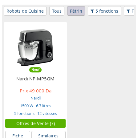
Robots de Cuisine
Tous
Pétrin
5 fonctions
Fil
Neuf
Nardi NP-MP5GM
Prix
49 000 Da
Nardi
1500 W
6.7 litres
5 fonctions
12 vitesses
Offres de Vente (7)
Fiche
Similaires