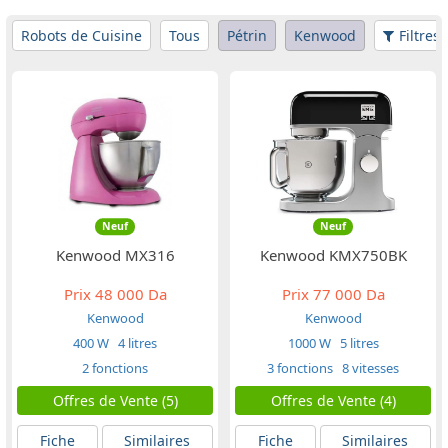
Robots de Cuisine
Tous
Pétrin
Kenwood
Filtres
Neuf
Neuf
Kenwood MX316
Kenwood KMX750BK
Prix
48 000 Da
Prix
77 000 Da
Kenwood
Kenwood
400 W
4 litres
1000 W
5 litres
2 fonctions
3 fonctions
8 vitesses
Offres de Vente (5)
Offres de Vente (4)
Fiche
Similaires
Fiche
Similaires