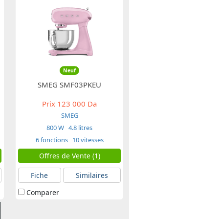
Neuf
SMEG SMF03PKEU
Prix
123 000 Da
SMEG
800 W
4.8 litres
6 fonctions
10 vitesses
Offres de Vente (1)
Fiche
Similaires
Comparer