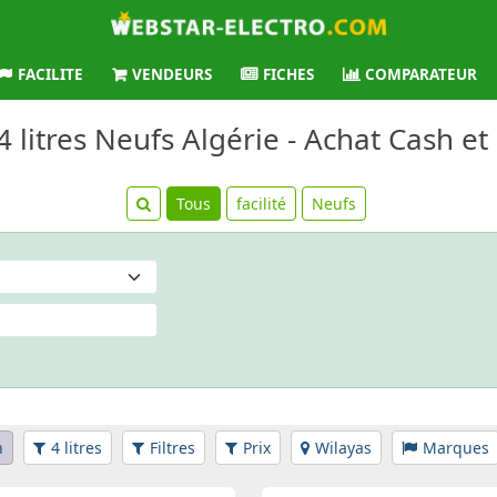
FACILITE
VENDEURS
FICHES
COMPARATEUR
 4 litres Neufs Algérie - Achat Cash et
Tous
facilité
Neufs
n
4 litres
Filtres
Prix
Wilayas
Marques