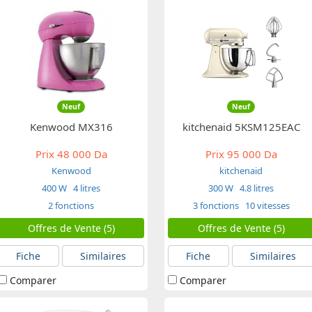
Neuf
Neuf
Kenwood MX316
kitchenaid 5KSM125EAC
Prix
48 000 Da
Prix
95 000 Da
Kenwood
kitchenaid
400 W
4 litres
300 W
4.8 litres
2 fonctions
3 fonctions
10 vitesses
Offres de Vente (5)
Offres de Vente (5)
Fiche
Similaires
Fiche
Similaires
Comparer
Comparer