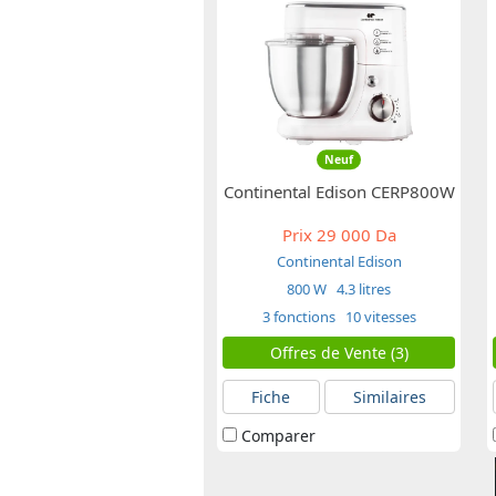
Neuf
Continental Edison CERP800W
Prix
29 000 Da
Continental Edison
800 W
4.3 litres
3 fonctions
10 vitesses
Offres de Vente (3)
Fiche
Similaires
Comparer