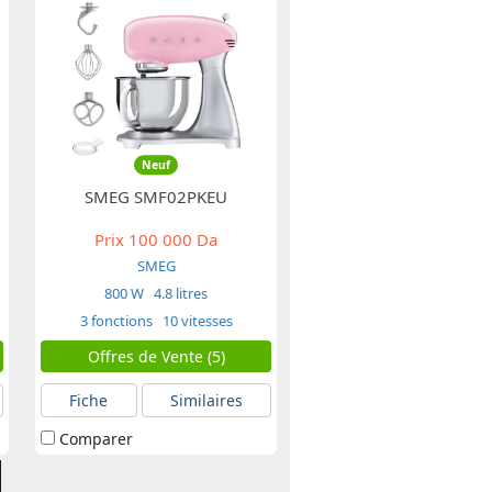
Neuf
SMEG SMF02PKEU
Prix
100 000 Da
SMEG
800 W
4.8 litres
3 fonctions
10 vitesses
Offres de Vente (5)
Fiche
Similaires
Comparer