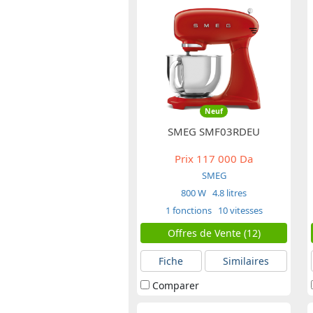
Neuf
SMEG SMF03RDEU
Prix
117 000 Da
SMEG
800 W
4.8 litres
1 fonctions
10 vitesses
Offres de Vente (12)
Fiche
Similaires
Comparer