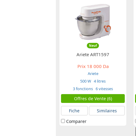
Neuf
Ariete ART1597
Prix
18 000 Da
Ariete
500 W
4 litres
3 fonctions
6 vitesses
Offres de Vente (6)
Fiche
Similaires
Comparer