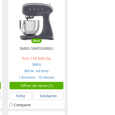
Neuf
SMEG SMF03GREU
Prix
118 000 Da
SMEG
800 W
4.8 litres
1 fonctions
10 vitesses
Offres de Vente (7)
Fiche
Similaires
Comparer