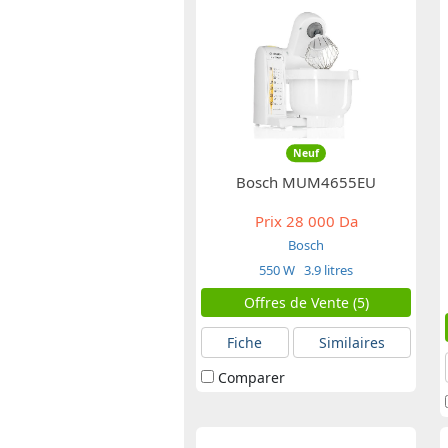
Neuf
Bosch MUM4655EU
Prix
28 000 Da
Bosch
550 W
3.9 litres
Offres de Vente (5)
Fiche
Similaires
Comparer