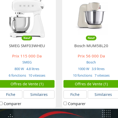
Neuf
Neuf
SMEG SMF03WHEU
Bosch MUM58L20
Prix
115 000 Da
Prix
56 000 Da
SMEG
Bosch
800 W
4.8 litres
1000 W
3.9 litres
6 fonctions
10 vitesses
10 fonctions
7 vitesses
Offres de Vente (1)
Offres de Vente (1)
Fiche
Similaires
Fiche
Similaires
Comparer
Comparer