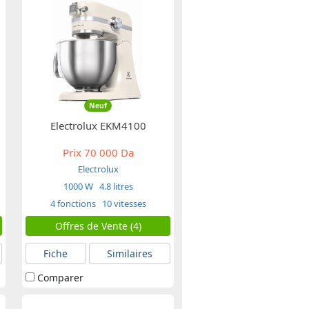
Neuf
Electrolux EKM4100
Prix
70 000 Da
Electrolux
1000 W
4.8 litres
4 fonctions
10 vitesses
Offres de Vente (4)
Fiche
Similaires
Comparer