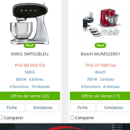
Neuf
Neuf
SMEG SMF02BLEU
Bosch MUMS2ER01
Prix
98 000 Da
Prix
37 000 Da
SMEG
Bosch
800 W
4.8 litres
700 W
3.8 litres
3 fonctions
10 vitesses
8 fonctions
4 vitesses
Offres de Vente (22)
Offres de Vente (17)
Fiche
Similaires
Fiche
Similaires
Comparer
Comparer