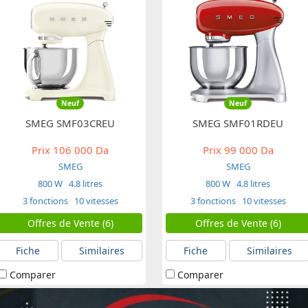
Neuf
Neuf
SMEG SMF03CREU
SMEG SMF01RDEU
Prix
106 000 Da
Prix
99 000 Da
SMEG
SMEG
800 W
4.8 litres
800 W
4.8 litres
3 fonctions
10 vitesses
3 fonctions
10 vitesses
Offres de Vente (6)
Offres de Vente (6)
Fiche
Similaires
Fiche
Similaires
Comparer
Comparer