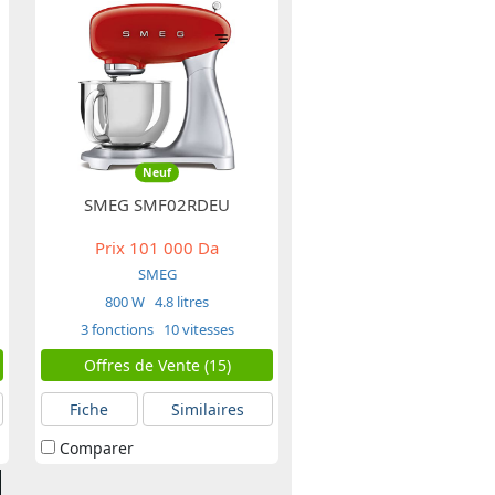
Neuf
SMEG SMF02RDEU
Prix
101 000 Da
SMEG
800 W
4.8 litres
3 fonctions
10 vitesses
Offres de Vente (15)
Fiche
Similaires
Comparer