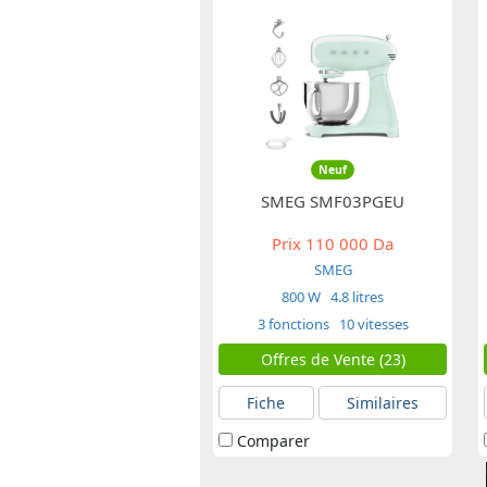
Neuf
SMEG SMF03PGEU
Prix
110 000 Da
SMEG
800 W
4.8 litres
3 fonctions
10 vitesses
Offres de Vente (23)
Fiche
Similaires
Comparer