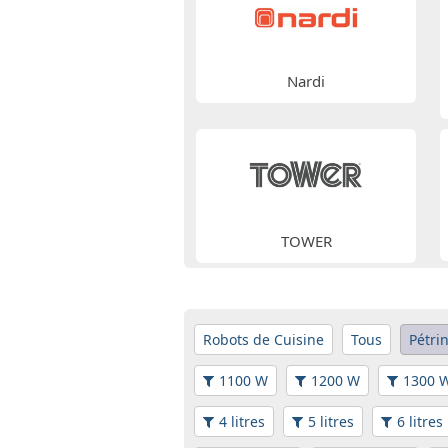
Nardi
TOWER
Robots de Cuisine
Tous
Pétri
1100 W
1200 W
1300 
4 litres
5 litres
6 litres