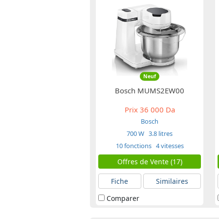
Neuf
Bosch MUMS2EW00
Prix
36 000 Da
Bosch
700 W
3.8 litres
10 fonctions
4 vitesses
Offres de Vente (17)
Fiche
Similaires
Comparer