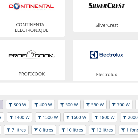
CONTINENTAL
SilverCrest
ELECTRONIQUE
PROFICOOK
Electrolux
n
300 W
400 W
500 W
550 W
700 W
W
1400 W
1500 W
1600 W
1800 W
2000
7 litres
8 litres
10 litres
12 litres
1 fon