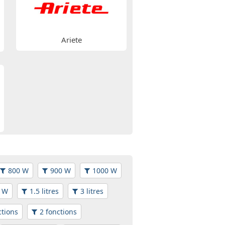
Ariete
800 W
900 W
1000 W
 W
1.5 litres
3 litres
ctions
2 fonctions