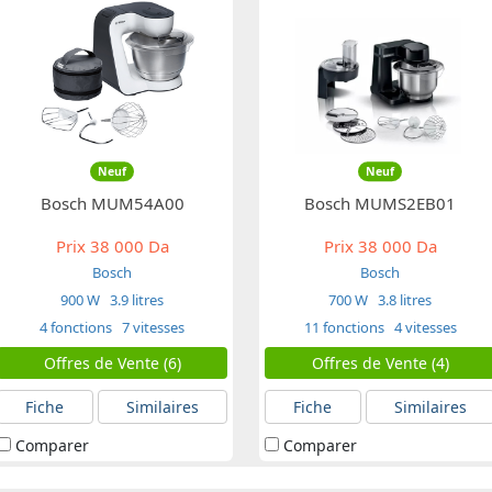
Neuf
Neuf
Bosch MUM54A00
Bosch MUMS2EB01
Prix
38 000 Da
Prix
38 000 Da
Bosch
Bosch
900 W
3.9 litres
700 W
3.8 litres
4 fonctions
7 vitesses
11 fonctions
4 vitesses
Offres de Vente (6)
Offres de Vente (4)
Fiche
Similaires
Fiche
Similaires
Comparer
Comparer