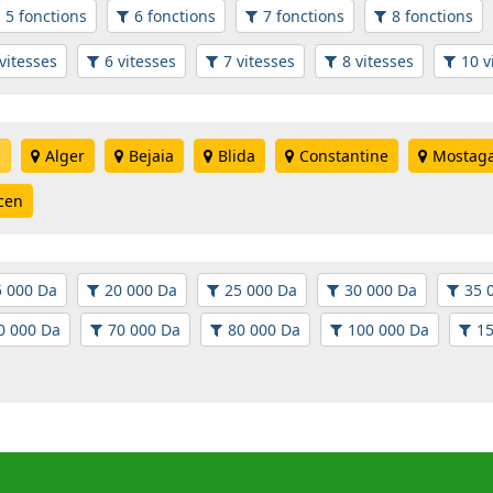
5 fonctions
6 fonctions
7 fonctions
8 fonctions
vitesses
6 vitesses
7 vitesses
8 vitesses
10 v
n
Alger
Bejaia
Blida
Constantine
Mostag
cen
5 000 Da
20 000 Da
25 000 Da
30 000 Da
35 
0 000 Da
70 000 Da
80 000 Da
100 000 Da
15