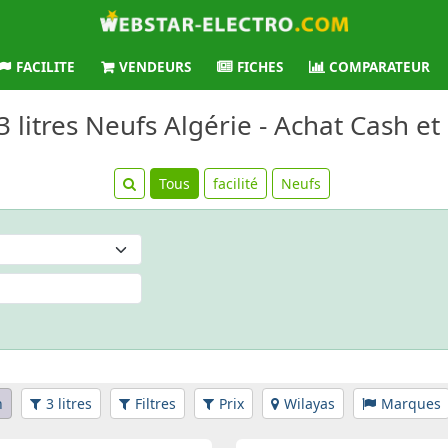
FACILITE
VENDEURS
FICHES
COMPARATEUR
 3 litres Neufs Algérie - Achat Cash et
Tous
facilité
Neufs
n
3 litres
Filtres
Prix
Wilayas
Marques