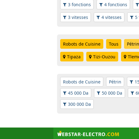
3 fonctions
4 fonctions
3 vitesses
4 vitesses
5 
Robots de Cuisine
Tous
Pétri
Tipaza
Tizi-Ouzou
Tlem
Robots de Cuisine
Pétrin
1
45 000 Da
50 000 Da
6
300 000 Da