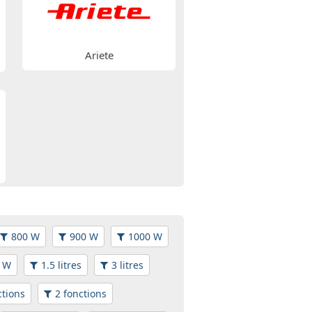
Ariete
800 W
900 W
1000 W
 W
1.5 litres
3 litres
ctions
2 fonctions