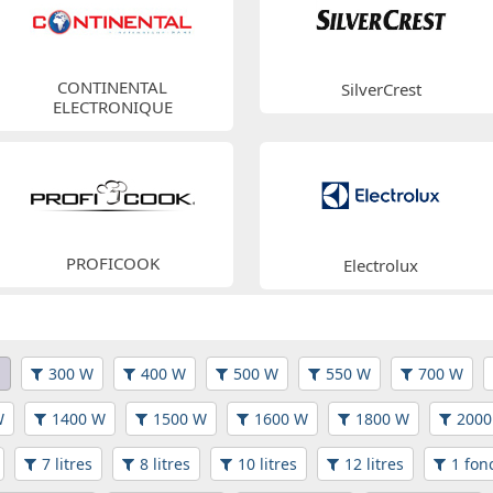
CONTINENTAL
SilverCrest
ELECTRONIQUE
PROFICOOK
Electrolux
n
300 W
400 W
500 W
550 W
700 W
W
1400 W
1500 W
1600 W
1800 W
2000
7 litres
8 litres
10 litres
12 litres
1 fon