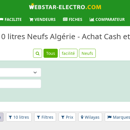
FACILITE
VENDEURS
FICHES
COMPARATEUR
10 litres Neufs Algérie - Achat Cash e
Tous
facilité
Neufs
n
10 litres
Filtres
Prix
Wilayas
Marque