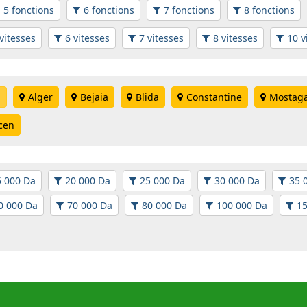
5 fonctions
6 fonctions
7 fonctions
8 fonctions
vitesses
6 vitesses
7 vitesses
8 vitesses
10 v
n
Alger
Bejaia
Blida
Constantine
Mostag
cen
5 000 Da
20 000 Da
25 000 Da
30 000 Da
35 
0 000 Da
70 000 Da
80 000 Da
100 000 Da
15