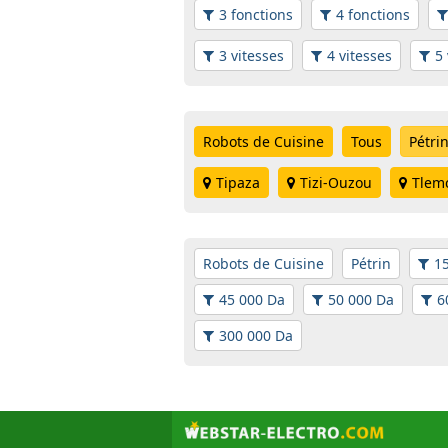
3 fonctions
4 fonctions
3 vitesses
4 vitesses
5 
Robots de Cuisine
Tous
Pétri
Tipaza
Tizi-Ouzou
Tlem
Robots de Cuisine
Pétrin
1
45 000 Da
50 000 Da
6
300 000 Da