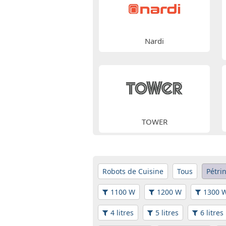
Nardi
TOWER
Robots de Cuisine
Tous
Pétri
1100 W
1200 W
1300 
4 litres
5 litres
6 litres