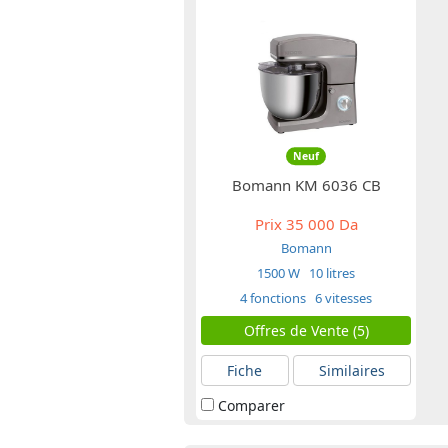
Neuf
Bomann KM 6036 CB
Prix
35 000 Da
Bomann
1500 W
10 litres
4 fonctions
6 vitesses
Offres de Vente (5)
Fiche
Similaires
Comparer