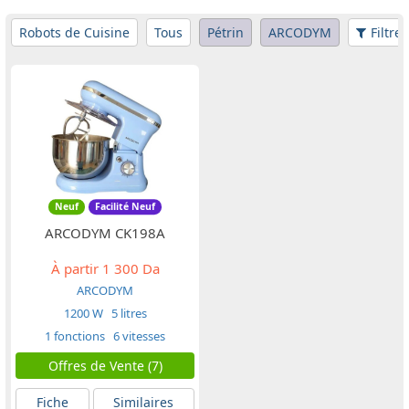
Robots de Cuisine
Tous
Pétrin
ARCODYM
Filtres
Neuf
Facilité Neuf
ARCODYM CK198A
À partir
1 300 Da
ARCODYM
1200 W
5 litres
1 fonctions
6 vitesses
Offres de Vente (7)
Fiche
Similaires