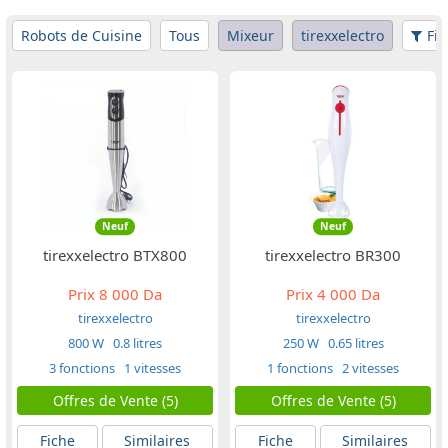
Robots de Cuisine
Tous
Mixeur
tirexxelectro
Fil
Neuf
Neuf
tirexxelectro BTX800
tirexxelectro BR300
Prix
8 000 Da
Prix
4 000 Da
tirexxelectro
tirexxelectro
800 W
0.8 litres
250 W
0.65 litres
3 fonctions
1 vitesses
1 fonctions
2 vitesses
Offres de Vente (5)
Offres de Vente (5)
Fiche
Similaires
Fiche
Similaires