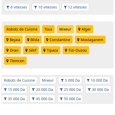
6 vitesses
10 vitesses
12 vitesses
Robots de Cuisine
Tous
Mixeur
Alger
Bejaia
Blida
Constantine
Mostaganem
Oran
Sétif
Tipaza
Tizi-Ouzou
Tlemcen
Robots de Cuisine
Mixeur
5 000 Da
10 000 Da
15 000 Da
20 000 Da
25 000 Da
30 000 Da
35 000 Da
45 000 Da
50 000 Da