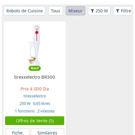
Robots de Cuisine
Tous
Mixeur
250 W
Filtres
Neuf
tirexxelectro BR300
Prix
4 000 Da
tirexxelectro
250 W
0.65 litres
1 fonctions
2 vitesses
Offres de Vente (5)
Fiche
Similaires