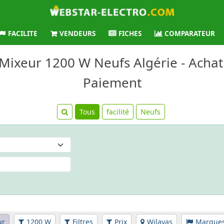
FACILITE
VENDEURS
FICHES
COMPARATEUR
 Mixeur 1200 W Neufs Algérie - Achat 
Paiement
Tous
facilité
Neufs
ur
1200 W
Filtres
Prix
Wilayas
Marque