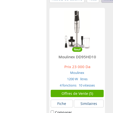
Neuf
Moulinex DD95HD10
Prix
23 000 Da
Moulinex
1200 W
litres
4 fonctions
10 vitesses
Offres de Vente (5)
Fiche
Similaires
Comparer