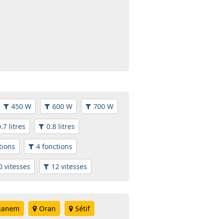
450 W
600 W
700 W
.7 litres
0.8 litres
tions
4 fonctions
0 vitesses
12 vitesses
ganem
Oran
Sétif