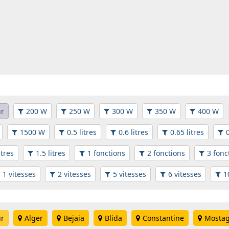
ur
200 W
250 W
300 W
350 W
400 W
1500 W
0.5 litres
0.6 litres
0.65 litres
0
itres
1.5 litres
1 fonctions
2 fonctions
3 fonc
1 vitesses
2 vitesses
5 vitesses
6 vitesses
1
ur
Alger
Bejaia
Blida
Constantine
Mosta